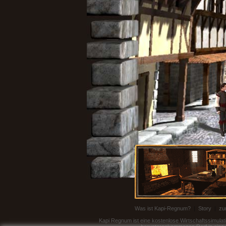
Was ist Kapi-Regnum?
|
Story
|
zu
Kapi Regnum ist eine kostenlose Wirtschaftssimulati