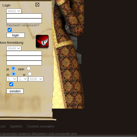
Login
Passwort vergessen?
lose Anmeldung
ja
nein
m
w
.com
|
Spielinfo
|
Cookies verwalten
mit tausenden anderen Mitspielern und verwandle dein