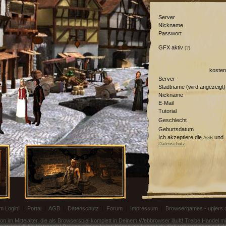
Server
Nickname
Passwort
GFX aktiv
(?)
kosten
Server
Stadtname (wird angezeigt)
Nickname
E-Mail
Tutorial
Geschlecht
Geburtsdatum
Ich akzeptiere die
und
AGB
Datenschutz
m Login!
|
Portal
|
AGB
|
Datenschutz
|
Forum
|
Impressum
|
Browsergames - upjers
on im Mittelalter, die als Browserspiel komplett in Deinem Webbrowser läuft! Treibe Handel 